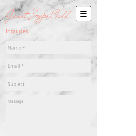
Janet Szepei Todd
Inquiries